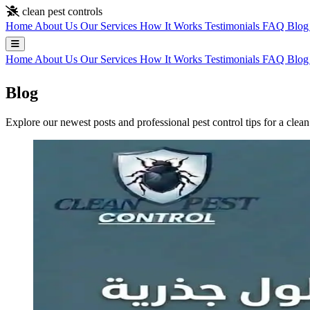
Skip to main content
clean pest controls
Home
About Us
Our Services
How It Works
Testimonials
FAQ
Blo
Home
About Us
Our Services
How It Works
Testimonials
FAQ
Blo
Blog
Explore our newest posts and professional pest control tips for a cle