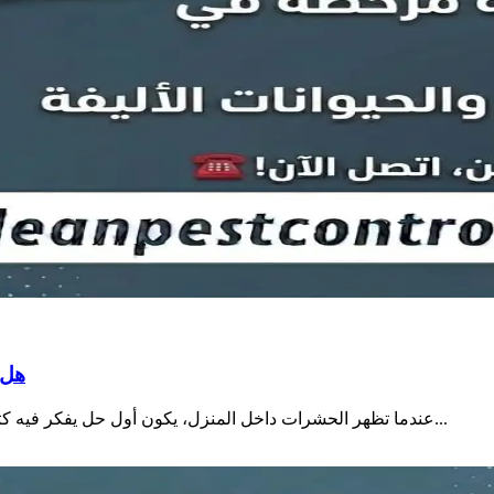
هل 
عندما تظهر الحشرات داخل المنزل، يكون أول حل يفكر فيه كثير من الناس هو شراء مبيد من السوبرماركت ورشه بأنفسهم...