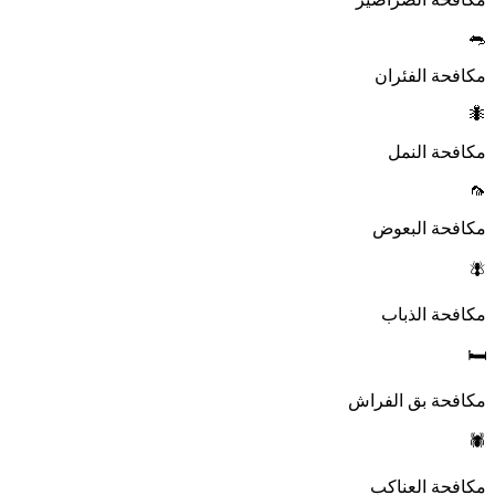
🐀
مكافحة الفئران
🐜
مكافحة النمل
🦟
مكافحة البعوض
🪰
مكافحة الذباب
🛏️
مكافحة بق الفراش
🕷️
مكافحة العناكب