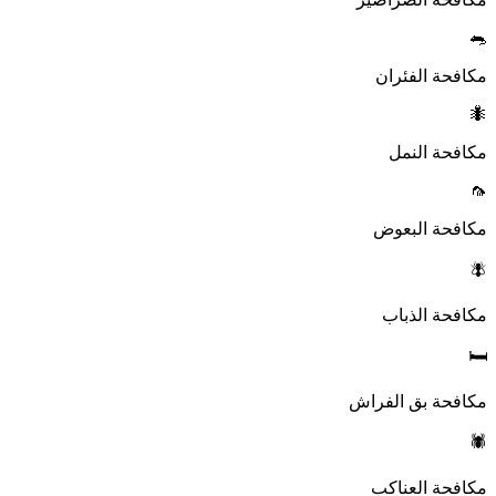
🐀
مكافحة الفئران
🐜
مكافحة النمل
🦟
مكافحة البعوض
🪰
مكافحة الذباب
🛏️
مكافحة بق الفراش
🕷️
مكافحة العناكب