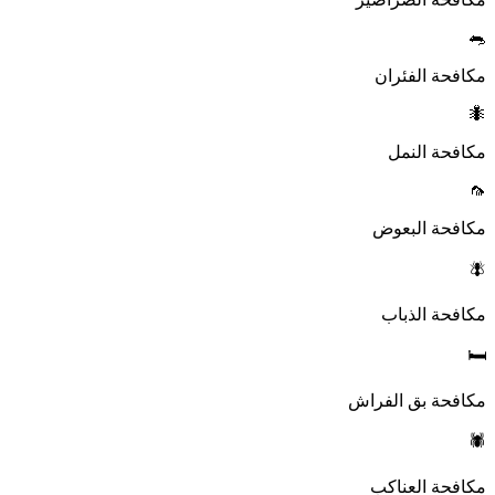
🐀
مكافحة الفئران
🐜
مكافحة النمل
🦟
مكافحة البعوض
🪰
مكافحة الذباب
🛏️
مكافحة بق الفراش
🕷️
مكافحة العناكب