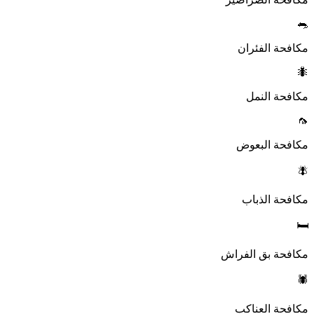
🐀
مكافحة الفئران
🐜
مكافحة النمل
🦟
مكافحة البعوض
🪰
مكافحة الذباب
🛏️
مكافحة بق الفراش
🕷️
مكافحة العناكب