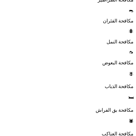
🐀
مكافحة الفئران
🐜
مكافحة النمل
🦟
مكافحة البعوض
🪰
مكافحة الذباب
🛏️
مكافحة بق الفراش
🕷️
مكافحة العناكب